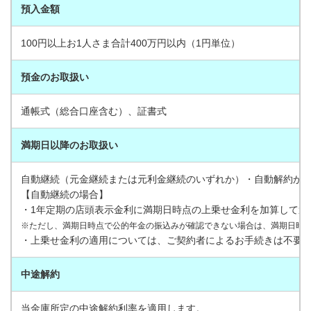
預入金額
100円以上お1人さま合計400万円以内（1円単位）
預金のお取扱い
通帳式（総合口座含む）、証書式
満期日以降のお取扱い
自動継続（元金継続または元利金継続のいずれか）・自動解約か
【自動継続の場合】
・1年定期の店頭表示金利に満期日時点の上乗せ金利を加算して適
※ただし、満期日時点で公的年金の振込みが確認できない場合は、満期日時
・上乗せ金利の適用については、ご契約者によるお手続きは不要
中途解約
当金庫所定の中途解約利率を適用します。