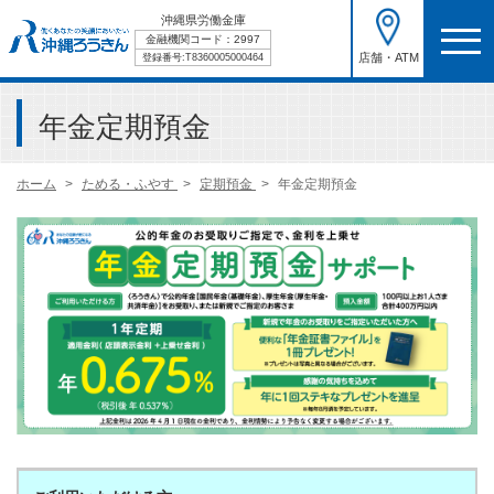
沖縄県労働金庫
金融機関コード：2997
店舗・ATM
登録番号:T8360005000464
年金定期預金
ホーム
ためる・ふやす
定期預金
年金定期預金