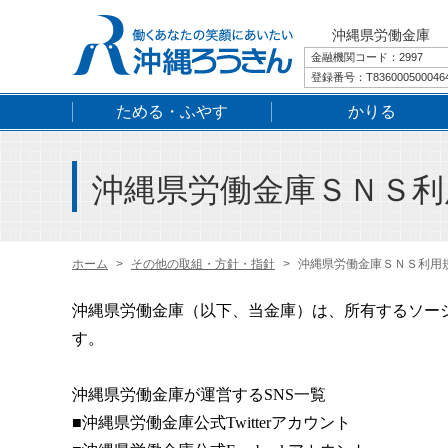
沖縄県労働金庫
金融機関コード：2997
登録番号：T836000500046
ためる・ふやす
かりる
沖縄県労働金庫ＳＮＳ利
ホーム
その他の取組・方針・指針
沖縄県労働金庫ＳＮＳ利用
沖縄県労働金庫（以下、当金庫）は、所有するソー
す。
沖縄県労働金庫が運営する
SNS
一覧
■沖縄県労働金庫公式
Twitter
アカウント