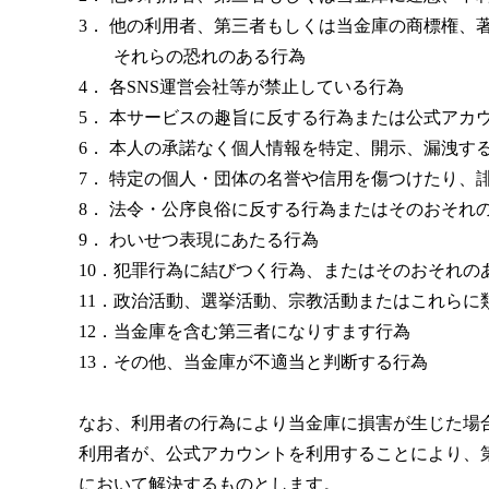
3
． 他の利用者、第三者もしくは当金庫の商標権、
それらの恐れのある行為
4
． 各
SNS
運営会社等が禁止している行為
5
． 本サービスの趣旨に反する行為または公式アカ
6
． 本人の承諾なく個人情報を特定、開示、漏洩す
7
． 特定の個人・団体の名誉や信用を傷つけたり、
8
． 法令・公序良俗に反する行為またはそのおそれ
9
． わいせつ表現にあたる行為
10
．犯罪行為に結びつく行為、またはそのおそれの
11
．政治活動、選挙活動、宗教活動またはこれらに
12
．当金庫を含む第三者になりすます行為
13
．その他、当金庫が不適当と判断する行為
なお、利用者の行為により当金庫に損害が生じた場
利用者が、公式アカウントを利用することにより、
において解決するものとします。