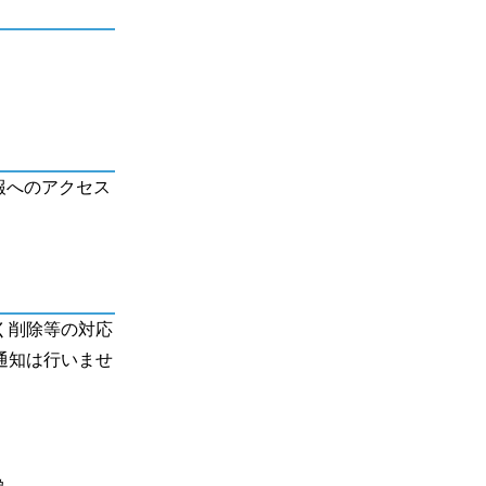
報へのアクセス
。
く削除等の対応
通知は行いませ
為