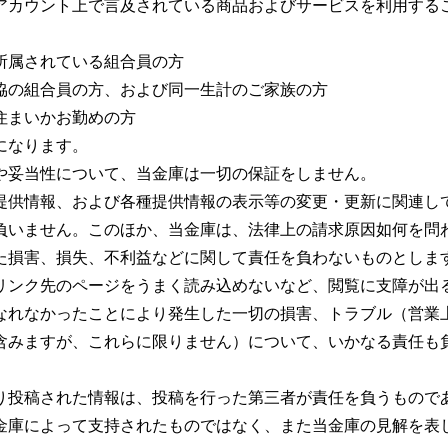
アカウント上で言及されている商品およびサービスを利用する
所属されている組合員の方
協の組合員の方、および同一生計のご家族の方
住まいかお勤めの方
になります。
や妥当性について、当金庫は一切の保証をしません。
提供情報、および各種提供情報の表示等の変更・更新に関連し
負いません。このほか、当金庫は、法律上の請求原因如何を問
た損害、損失、不利益などに関して責任を負わないものとしま
リンク先のページをうまく読み込めないなど、閲覧に支障が出
なれなかったことにより発生した一切の損害、トラブル（営業
含みますが、これらに限りません）について、いかなる責任も
り投稿された情報は、投稿を行った第三者が責任を負うもので
金庫によって支持されたものではなく、また当金庫の見解を表