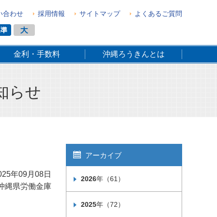
い合わせ
採用情報
サイトマップ
よくあるご質問
金利・手数料
沖縄ろうきんとは
知らせ
アーカイブ
025年09月08日
2026
年（61）
沖縄県労働金庫
2025
年（72）