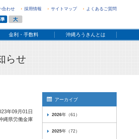
い合わせ
採用情報
サイトマップ
よくあるご質問
金利・手数料
沖縄ろうきんとは
知らせ
アーカイブ
023年09月01日
2026
年（61）
沖縄県労働金庫
2025
年（72）