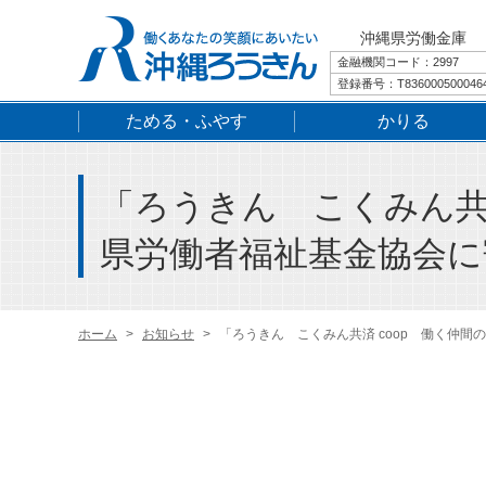
沖縄県労働金庫
金融機関コード：2997
登録番号：T836000500046
ためる・ふやす
かりる
「ろうきん こくみん共
県労働者福祉基金協会に
ホーム
お知らせ
「ろうきん こくみん共済 coop 働く仲