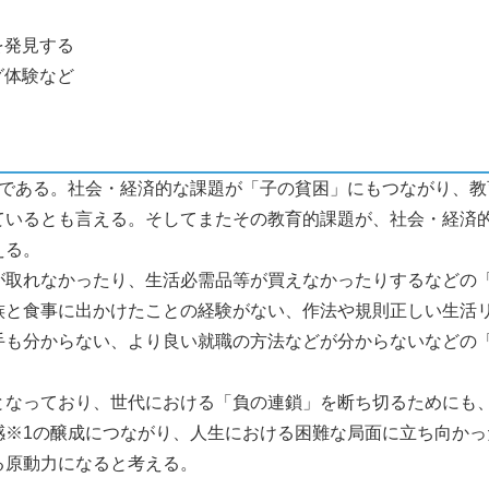
を発見する
グ体験など
である。社会・経済的な課題が「子の貧困」にもつながり、教
ているとも言える。そしてまたその教育的課題が、社会・経済
える。
取れなかったり、生活必需品等が買えなかったりするなどの
族と食事に出かけたことの経験がない、作法や規則正しい生活
手も分からない、より良い就職の方法などが分からないなどの
なっており、世代における「負の連鎖」を断ち切るためにも
感※1の醸成につながり、人生における困難な局面に立ち向かっ
る原動力になると考える。