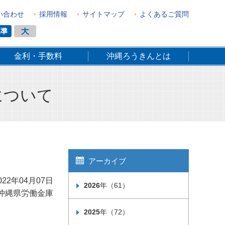
い合わせ
採用情報
サイトマップ
よくあるご質問
金利・手数料
沖縄ろうきんとは
について
アーカイブ
022年04月07日
2026
年（61）
沖縄県労働金庫
2025
年（72）