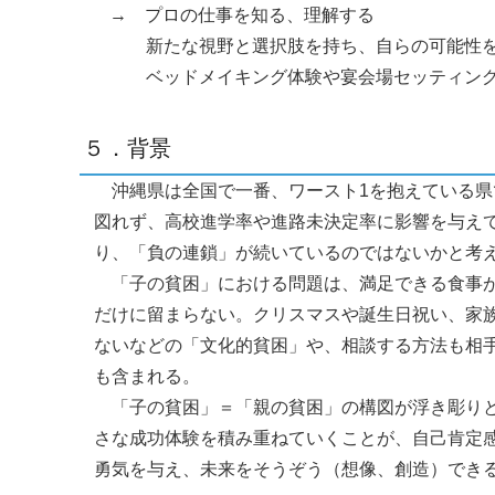
→ プロの仕事を知る、理解する
新たな視野と選択肢を持ち、自らの可能性
ベッドメイキング体験や宴会場セッティン
５．背景
沖縄県は全国で一番、ワースト1を抱えている県
図れず、高校進学率や進路未決定率に影響を与え
り、「負の連鎖」が続いているのではないかと考
「子の貧困」における問題は、満足できる食事が
だけに留まらない。クリスマスや誕生日祝い、家
ないなどの「文化的貧困」や、相談する方法も相
も含まれる。
「子の貧困」＝「親の貧困」の構図が浮き彫りと
さな成功体験を積み重ねていくことが、自己肯定
勇気を与え、未来をそうぞう（想像、創造）でき