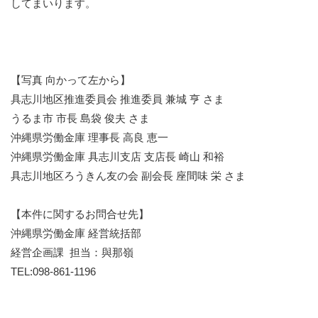
してまいります。
【写真 向かって左から】
具志川地区推進委員会 推進委員 兼城 亨 さま
うるま市 市長 島袋 俊夫 さま
沖縄県労働金庫 理事長 高良 恵一
沖縄県労働金庫 具志川支店 支店長 崎山 和裕
具志川地区ろうきん友の会 副会長 座間味 栄 さま
【本件に関するお問合せ先】
沖縄県労働金庫 経営統括部
経営企画課 担当：與那嶺
TEL:098-861-1196